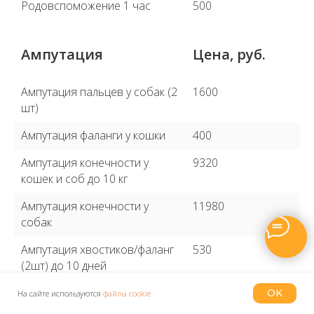
Родовспоможение 1 час
500
Ампутация
Цена, руб.
Ампутация пальцев у собак (2
1600
шт)
Ампутация фаланги у кошки
400
Ампутация конечности у
9320
кошек и соб до 10 кг
Ампутация конечности у
11980
собак
Ампутация хвостиков/фаланг
530
(2шт) до 10 дней
Ампутация хвоста
2930
OK
На сайте используются
файлы cookie