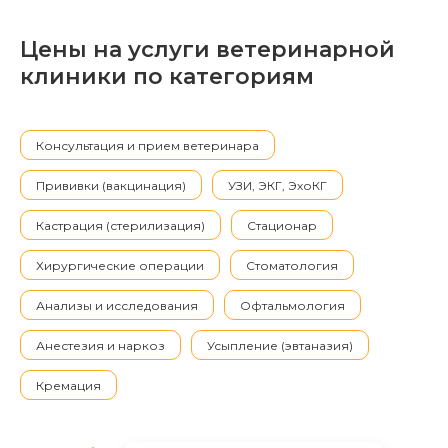
Цены на услуги ветеринарной
клиники по категориям
Консультация и прием ветеринара
Прививки (вакцинация)
УЗИ, ЭКГ, ЭхоКГ
Кастрация (стерилизация)
Стационар
Хирургические операции
Стоматология
Анализы и исследования
Офтальмология
Анестезия и наркоз
Усыпление (эвтаназия)
Кремация