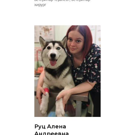
хирург
Руц Алена
Андреевна