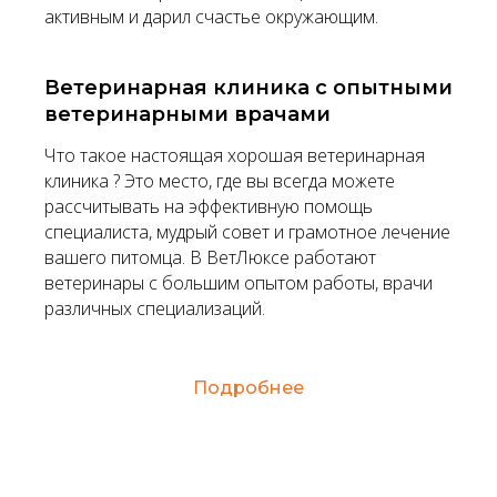
активным и дарил счастье окружающим.
Ветеринарная клиника с опытными
ветеринарными врачами
Что такое настоящая хорошая ветеринарная
клиника ? Это место, где вы всегда можете
рассчитывать на эффективную помощь
специалиста, мудрый совет и грамотное лечение
вашего питомца. В ВетЛюксе работают
ветеринары с большим опытом работы, врачи
различных специализаций.
В ветеринарной клинике
Подробнее
«Ветлюкс» в Нижнем
Новгороде прием
осуществляют следующие